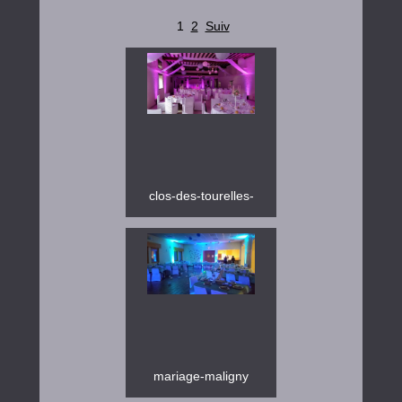
1
2
Suiv
clos-des-tourelles-
mariage-maligny